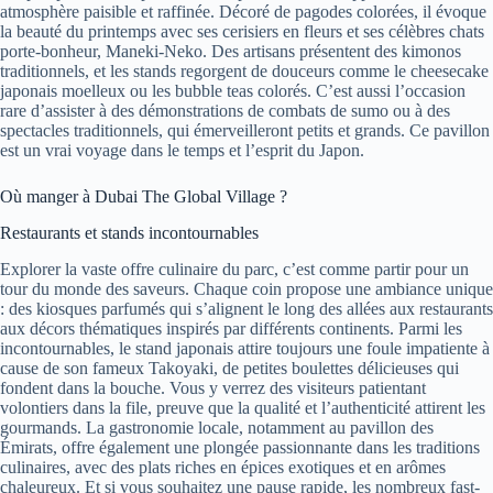
atmosphère paisible et raffinée. Décoré de pagodes colorées, il évoque
la beauté du printemps avec ses cerisiers en fleurs et ses célèbres chats
porte-bonheur, Maneki-Neko. Des artisans présentent des kimonos
traditionnels, et les stands regorgent de douceurs comme le cheesecake
japonais moelleux ou les bubble teas colorés. C’est aussi l’occasion
rare d’assister à des démonstrations de combats de sumo ou à des
spectacles traditionnels, qui émerveilleront petits et grands. Ce pavillon
est un vrai voyage dans le temps et l’esprit du Japon.
Où manger à Dubai The Global Village ?
Restaurants et stands incontournables
Explorer la vaste offre culinaire du parc, c’est comme partir pour un
tour du monde des saveurs. Chaque coin propose une ambiance unique
: des kiosques parfumés qui s’alignent le long des allées aux restaurants
aux décors thématiques inspirés par différents continents. Parmi les
incontournables, le stand japonais attire toujours une foule impatiente à
cause de son fameux Takoyaki, de petites boulettes délicieuses qui
fondent dans la bouche. Vous y verrez des visiteurs patientant
volontiers dans la file, preuve que la qualité et l’authenticité attirent les
gourmands. La gastronomie locale, notamment au pavillon des
Émirats, offre également une plongée passionnante dans les traditions
culinaires, avec des plats riches en épices exotiques et en arômes
chaleureux. Et si vous souhaitez une pause rapide, les nombreux fast-