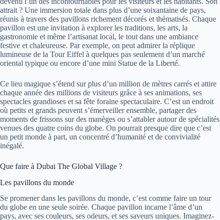
devenu l’un des incontournables pour les visiteurs et les habitants. Son
attrait ? Une immersion totale dans plus d’une soixantaine de pays,
réunis à travers des pavillons richement décorés et thématisés. Chaque
pavillon est une invitation à explorer les traditions, les arts, la
gastronomie et même l’artisanat local, le tout dans une ambiance
festive et chaleureuse. Par exemple, on peut admirer la réplique
lumineuse de la Tour Eiffel à quelques pas seulement d’un marché
oriental typique ou encore d’une mini Statue de la Liberté.
Ce lieu magique s’étend sur plus d’un million de mètres carrés et attire
chaque année des millions de visiteurs grâce à ses animations, ses
spectacles grandioses et sa fête foraine spectaculaire. C’est un endroit
où petits et grands peuvent s’émerveiller ensemble, partager des
moments de frissons sur des manèges ou s’attabler autour de spécialités
venues des quatre coins du globe. On pourrait presque dire que c’est
un petit monde à part, un concentré d’humanité et de convivialité
inégalé.
Que faire à Dubai The Global Village ?
Les pavillons du monde
Se promener dans les pavillons du monde, c’est comme faire un tour
du globe en une seule soirée. Chaque pavillon incarne l’âme d’un
pays, avec ses couleurs, ses odeurs, et ses saveurs uniques. Imaginez-