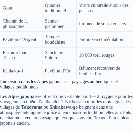
Quartier
Visite culturelle autour des
Gion
traditionnel
geishas
Chemin de la
Sentier
Promenade sous cerisiers
philosophie
piétonnier
Temple
Pavillon d’Argent
Jardin zen et méditation
bouddhiste
Fushimi Inari
Sanctuaire
10 000 torii rouges
Taisha
Shinto
Bâtiment recouvert de
Kinkaku-ji
Pavillon d’Or
feuilles d’or
Immersion dans les Alpes japonaises : paysages authentiques et
villages traditionnels
Les
Alpes japonaises
offrent une véritable bouffée d’oxygène pour les
voyageurs en quête d’authenticité. Nichés au cœur des montagnes, les
villages de
Takayama
ou
Shirakawa-go
baignent dans une
atmosphère intemporelle grâce à leurs maisons traditionnelles aux toits
de chaume, avec un paysage qui évoque souvent l’image d’un tableau
japonais ancien.