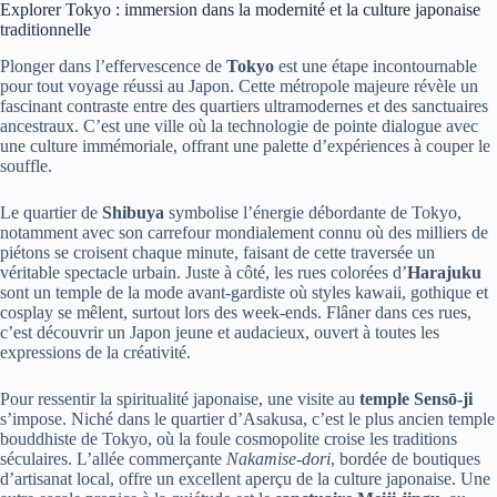
Explorer Tokyo : immersion dans la modernité et la culture japonaise
traditionnelle
Plonger dans l’effervescence de
Tokyo
est une étape incontournable
pour tout voyage réussi au Japon. Cette métropole majeure révèle un
fascinant contraste entre des quartiers ultramodernes et des sanctuaires
ancestraux. C’est une ville où la technologie de pointe dialogue avec
une culture immémoriale, offrant une palette d’expériences à couper le
souffle.
Le quartier de
Shibuya
symbolise l’énergie débordante de Tokyo,
notamment avec son carrefour mondialement connu où des milliers de
piétons se croisent chaque minute, faisant de cette traversée un
véritable spectacle urbain. Juste à côté, les rues colorées d’
Harajuku
sont un temple de la mode avant-gardiste où styles kawaii, gothique et
cosplay se mêlent, surtout lors des week-ends. Flâner dans ces rues,
c’est découvrir un Japon jeune et audacieux, ouvert à toutes les
expressions de la créativité.
Pour ressentir la spiritualité japonaise, une visite au
temple Sensō-ji
s’impose. Niché dans le quartier d’Asakusa, c’est le plus ancien temple
bouddhiste de Tokyo, où la foule cosmopolite croise les traditions
séculaires. L’allée commerçante
Nakamise-dori
, bordée de boutiques
d’artisanat local, offre un excellent aperçu de la culture japonaise. Une