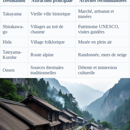
Destination
Attraction principale
Activités recommandées
Marché, artisanat et
Takayama
Vieille ville historique
musées
Shirakawa-
Villages au toit de
Patrimoine UNESCO,
go
chaume
visites guidées
Hida
Village folklorique
Musée en plein air
Tateyama-
Route alpine
Randonnée, murs de neige
Kurobe
Sources thermales
Détente et immersion
Onsen
traditionnelles
culturelle