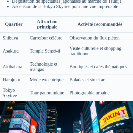
Dégustation de spécialités japonaises au marché de Tsukiji
Ascension de la Tokyo Skytree pour une vue imprenable
Attraction
Quartier
Activité recommandée
principale
Shibuya
Carrefour célèbre
Observation du flux piéton
Visite culturelle et shopping
Asakusa
Temple Sensō-ji
traditionnel
Technologie et
Akihabara
Boutiques et cafés thématiques
mangas
Harajuku
Mode excentrique
Balades et street art
Tokyo
Tour panoramique
Photographie urbaine
Skytree