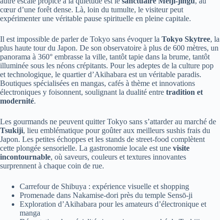
autre escale propice à la quiétude est le
sanctuaire Meiji-jingu
, au
cœur d’une forêt dense. Là, loin du tumulte, le visiteur peut
expérimenter une véritable pause spirituelle en pleine capitale.
Il est impossible de parler de Tokyo sans évoquer la
Tokyo Skytree
, la
plus haute tour du Japon. De son observatoire à plus de 600 mètres, un
panorama à 360° embrasse la ville, tantôt tapie dans la brume, tantôt
illuminée sous les néons crépitants. Pour les adeptes de la culture pop
et technologique, le quartier d’Akihabara est un véritable paradis.
Boutiques spécialisées en mangas, cafés à thème et innovations
électroniques y foisonnent, soulignant la dualité entre
tradition et
modernité
.
Les gourmands ne peuvent quitter Tokyo sans s’attarder au marché de
Tsukiji
, lieu emblématique pour goûter aux meilleurs sushis frais du
Japon. Les petites échoppes et les stands de street-food complètent
cette plongée sensorielle. La gastronomie locale est une
visite
incontournable
, où saveurs, couleurs et textures innovantes
surprennent à chaque coin de rue.
Carrefour de Shibuya : expérience visuelle et shopping
Promenade dans Nakamise-dori près du temple Sensō-ji
Exploration d’Akihabara pour les amateurs d’électronique et
manga