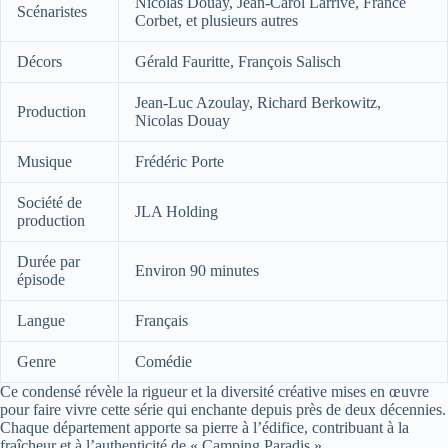
Nicolas Douay, Jean-Carol Larrivé, France
Scénaristes
Corbet, et plusieurs autres
Décors
Gérald Fauritte, François Salisch
Jean-Luc Azoulay, Richard Berkowitz,
Production
Nicolas Douay
Musique
Frédéric Porte
Société de
JLA Holding
production
Durée par
Environ 90 minutes
épisode
Langue
Français
Genre
Comédie
Ce condensé révèle la rigueur et la diversité créative mises en œuvre
pour faire vivre cette série qui enchante depuis près de deux décennies.
Chaque département apporte sa pierre à l’édifice, contribuant à la
fraîcheur et à l’authenticité de « Camping Paradis ».