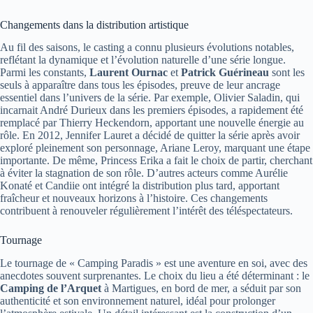
Changements dans la distribution artistique
Au fil des saisons, le casting a connu plusieurs évolutions notables,
reflétant la dynamique et l’évolution naturelle d’une série longue.
Parmi les constants,
Laurent Ournac
et
Patrick Guérineau
sont les
seuls à apparaître dans tous les épisodes, preuve de leur ancrage
essentiel dans l’univers de la série. Par exemple, Olivier Saladin, qui
incarnait André Durieux dans les premiers épisodes, a rapidement été
remplacé par Thierry Heckendorn, apportant une nouvelle énergie au
rôle. En 2012, Jennifer Lauret a décidé de quitter la série après avoir
exploré pleinement son personnage, Ariane Leroy, marquant une étape
importante. De même, Princess Erika a fait le choix de partir, cherchant
à éviter la stagnation de son rôle. D’autres acteurs comme Aurélie
Konaté et Candiie ont intégré la distribution plus tard, apportant
fraîcheur et nouveaux horizons à l’histoire. Ces changements
contribuent à renouveler régulièrement l’intérêt des téléspectateurs.
Tournage
Le tournage de « Camping Paradis » est une aventure en soi, avec des
anecdotes souvent surprenantes. Le choix du lieu a été déterminant : le
Camping de l’Arquet
à Martigues, en bord de mer, a séduit par son
authenticité et son environnement naturel, idéal pour prolonger