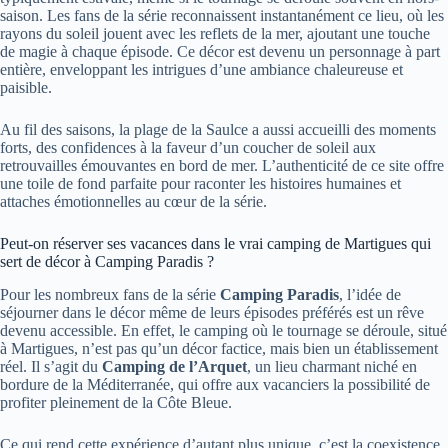
saison. Les fans de la série reconnaissent instantanément ce lieu, où les
rayons du soleil jouent avec les reflets de la mer, ajoutant une touche
de magie à chaque épisode. Ce décor est devenu un personnage à part
entière, enveloppant les intrigues d’une ambiance chaleureuse et
paisible.
Au fil des saisons, la plage de la Saulce a aussi accueilli des moments
forts, des confidences à la faveur d’un coucher de soleil aux
retrouvailles émouvantes en bord de mer. L’authenticité de ce site offre
une toile de fond parfaite pour raconter les histoires humaines et
attaches émotionnelles au cœur de la série.
Peut-on réserver ses vacances dans le vrai camping de Martigues qui
sert de décor à Camping Paradis ?
Pour les nombreux fans de la série
Camping Paradis
, l’idée de
séjourner dans le décor même de leurs épisodes préférés est un rêve
devenu accessible. En effet, le camping où le tournage se déroule, situé
à Martigues, n’est pas qu’un décor factice, mais bien un établissement
réel. Il s’agit du
Camping de l’Arquet
, un lieu charmant niché en
bordure de la Méditerranée, qui offre aux vacanciers la possibilité de
profiter pleinement de la Côte Bleue.
Ce qui rend cette expérience d’autant plus unique, c’est la coexistence