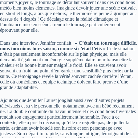
moments joyeux, le tournage se déroulait souvent dans des conditions
météo bien moins clémentes. Imaginez devoir jouer une scène estivale,
en short et tongs, alors que dehors, le thermomètre peine à grimper au-
dessus de 4 degrés ! Ce décalage entre la réalité climatique et
l’ambiance mise en scène a rendu le tournage particulièrement
éprouvant pour elle.
Dans une interview, Jennifer confiait :
« C’était un tournage difficile,
nous tournions hors saison, comme si c’était l’été. »
Cette situation
n’était pas seulement inconfortable sur le plan physique, mais elle
demandait également une énergie supplémentaire pour transmettre la
chaleur et la bonne humeur malgré le froid. Elle se souvient avoir
souvent eu froid, au point d’en garder une sensibilité plus forte par la
suite. Ce témoignage révèle la vérité souvent cachée derrière l’écran,
celle où comédiens et équipe technique doivent faire preuve d’une
grande adaptabilité.
Ajoutons que Jennifer Lauret jonglait aussi avec d’autres projets
télévisuels et sa vie personnelle, notamment avec un bébé récemment
né. La double contrainte du travail intense et des conditions hivernales
rendait son engagement particulièrement honorable. Face à ce
contexte, elle a pris la décision, qu’elle ne regrette pas, de quitter la
série, estimant avoir bouclé son histoire et son personnage avec
justesse. Son départ fut rapide, sans longue intrigue, témoignant de la