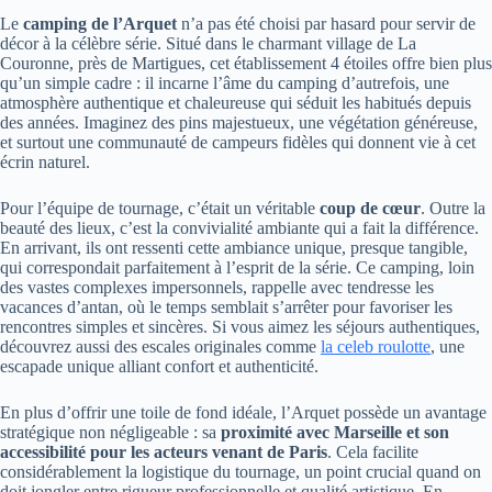
Le
camping de l’Arquet
n’a pas été choisi par hasard pour servir de
décor à la célèbre série. Situé dans le charmant village de La
Couronne, près de Martigues, cet établissement 4 étoiles offre bien plus
qu’un simple cadre : il incarne l’âme du camping d’autrefois, une
atmosphère authentique et chaleureuse qui séduit les habitués depuis
des années. Imaginez des pins majestueux, une végétation généreuse,
et surtout une communauté de campeurs fidèles qui donnent vie à cet
écrin naturel.
Pour l’équipe de tournage, c’était un véritable
coup de cœur
. Outre la
beauté des lieux, c’est la convivialité ambiante qui a fait la différence.
En arrivant, ils ont ressenti cette ambiance unique, presque tangible,
qui correspondait parfaitement à l’esprit de la série. Ce camping, loin
des vastes complexes impersonnels, rappelle avec tendresse les
vacances d’antan, où le temps semblait s’arrêter pour favoriser les
rencontres simples et sincères. Si vous aimez les séjours authentiques,
découvrez aussi des escales originales comme
la celeb roulotte
, une
escapade unique alliant confort et authenticité.
En plus d’offrir une toile de fond idéale, l’Arquet possède un avantage
stratégique non négligeable : sa
proximité avec Marseille et son
accessibilité pour les acteurs venant de Paris
. Cela facilite
considérablement la logistique du tournage, un point crucial quand on
doit jongler entre rigueur professionnelle et qualité artistique. En