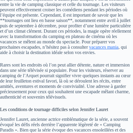
entre la vie de camping classique et celle du tournage. Les visiteurs
peuvent effectivement croiser les comédiens pendant les périodes où
l’équipe est présente. Cependant, il est important de savoir que les
**tournages ont lieu en basse saison**, notamment entre avril à juillet
puis de septembre à décembre, pour profiter d’une lumière particulière
et d’un climat clément. Durant ces périodes, la magie opère réellement
avec la transformation du camping en plateau de cinéma où les
vacances se mêlent au monde du spectacle. Pour préparer vos
prochaines escapades, n’hésitez pas à consulter
vacances mania
, qui
aide à choisir la destination idéale selon vos envies.
Rares sont les endroits où l’on peut allier détente, nature et immersion
dans une série télévisée si populaire. Pour les visiteurs, réserver au
camping de l’Arquet pourrait signifier vivre quelques instants au cœur
de leur feuilleton estival favori, là où se déroulent les récits, entre
amitiés, aventures et moments de convivialité. Une adresse à garder
précieusement pour ceux qui souhaitent une escapade mêlant charme,
authenticité et souvenirs télévisuels.
Les conditions de tournage difficiles selon Jennifer Lauret
Jennifer Lauret, ancienne actrice emblématique de la série, a souvent
évoqué les défis réels derrière l’apparente légèreté de « Camping
Paradis ». Bien que la série évoque des vacances ensoleillées et des