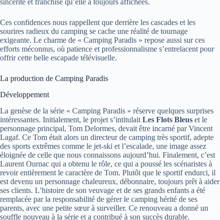
sincérité et franchise qu’elle a toujours affichées.
Ces confidences nous rappellent que derrière les cascades et les
sourires radieux du camping se cache une réalité de tournage
exigeante. Le charme de « Camping Paradis » repose aussi sur ces
efforts méconnus, où patience et professionnalisme s’entrelacent pour
offrir cette belle escapade télévisuelle.
La production de Camping Paradis
Développement
La genèse de la série « Camping Paradis » réserve quelques surprises
intéressantes. Initialement, le projet s’intitulait
Les Flots Bleus
et le
personnage principal, Tom Delormes, devait être incarné par Vincent
Lagaf. Ce Tom était alors un directeur de camping très sportif, adepte
des sports extrêmes comme le jet-ski et l’escalade, une image assez
éloignée de celle que nous connaissons aujourd’hui. Finalement, c’est
Laurent Ournac qui a obtenu le rôle, ce qui a poussé les scénaristes à
revoir entièrement le caractère de Tom. Plutôt que le sportif endurci, il
est devenu un personnage chaleureux, débonnaire, toujours prêt à aider
ses clients. L’histoire de son veuvage et de ses grands enfants a été
remplacée par la responsabilité de gérer le camping hérité de ses
parents, avec une petite sœur à surveiller. Ce renouveau a donné un
souffle nouveau à la série et a contribué à son succès durable.