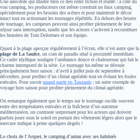
Une anecdote qui illustre bien ce lien entre fiction et réalité : à côté du
vrai camping, les producteurs ont même construit un faux camping,
spécialement pour les besoins des scènes et pour maintenir le décor
intact tout en actionnant les tournages répétitifs. En dehors des heures
de tournage, les campeurs peuvent ainsi profiter pleinement de leur
séjour sans interruption, tandis que les acteurs s’activent à reconstituer
les histoires de Tom Delormes et son équipe.
Quant à la plage aperçue régulièrement à l’écran, elle n’est autre que la
plage de La Saulce
, un coin de paradis situé à proximité immédiate.
Ce cadre idyllique souligne l’ambiance douce et chaleureuse qui fait le
charme intemporel de la série. Le tournage lui-même se déroule
principalement hors saison : d’avril à juillet puis de septembre à
décembre, pour profiter d’un climat agréable tout en évitant les foules
estivales. Pour savoir
quand partir en Tanzanie
; un autre exemple de
voyage hors saison pour profiter pleinement du climat agréable.
On remarque également que le temps sur le tournage oscille souvent
entre des températures estivales et la fraîcheur d’un automne
méditerranéen, un contraste surprenant pour les acteurs qui doivent
parfois jouer sous le soleil en portant des vêtements légers alors que le
mercure indique à peine quelques degrés !
Le choix de l’Arquet, le camping d’antan avec ses habitués