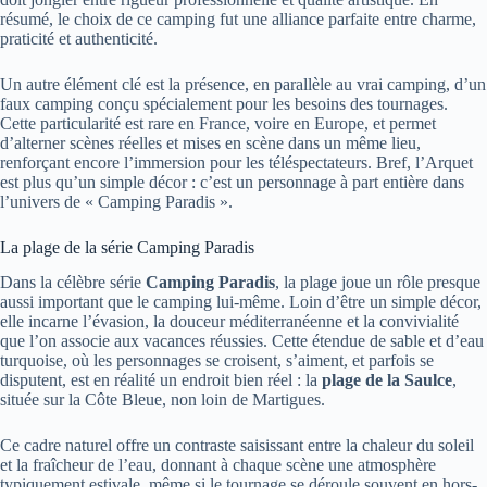
résumé, le choix de ce camping fut une alliance parfaite entre charme,
praticité et authenticité.
Un autre élément clé est la présence, en parallèle au vrai camping, d’un
faux camping conçu spécialement pour les besoins des tournages.
Cette particularité est rare en France, voire en Europe, et permet
d’alterner scènes réelles et mises en scène dans un même lieu,
renforçant encore l’immersion pour les téléspectateurs. Bref, l’Arquet
est plus qu’un simple décor : c’est un personnage à part entière dans
l’univers de « Camping Paradis ».
La plage de la série Camping Paradis
Dans la célèbre série
Camping Paradis
, la plage joue un rôle presque
aussi important que le camping lui-même. Loin d’être un simple décor,
elle incarne l’évasion, la douceur méditerranéenne et la convivialité
que l’on associe aux vacances réussies. Cette étendue de sable et d’eau
turquoise, où les personnages se croisent, s’aiment, et parfois se
disputent, est en réalité un endroit bien réel : la
plage de la Saulce
,
située sur la Côte Bleue, non loin de Martigues.
Ce cadre naturel offre un contraste saisissant entre la chaleur du soleil
et la fraîcheur de l’eau, donnant à chaque scène une atmosphère
typiquement estivale, même si le tournage se déroule souvent en hors-