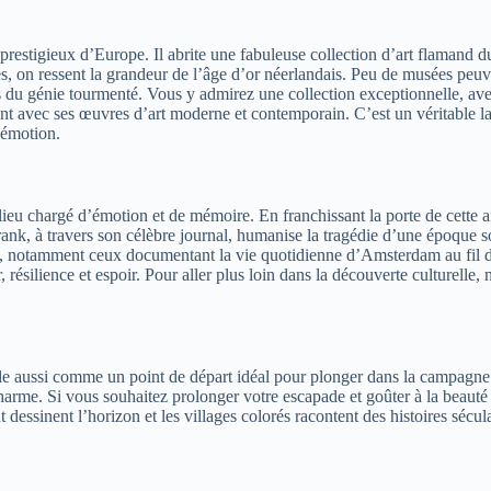
s prestigieux d’Europe. Il abrite une fabuleuse collection d’art flamand
es, on ressent la grandeur de l’âge d’or néerlandais. Peu de musées peuve
du génie tourmenté. Vous y admirez une collection exceptionnelle, avec
ant avec ses œuvres d’art moderne et contemporain. C’est un véritable la
l’émotion.
lieu chargé d’émotion et de mémoire. En franchissant la porte de cette 
nk, à travers son célèbre journal, humanise la tragédie d’une époque so
é, notamment ceux documentant la vie quotidienne d’Amsterdam au fil de
résilience et espoir. Pour aller plus loin dans la découverte culturelle, 
le aussi comme un point de départ idéal pour plonger dans la campagne 
arme. Si vous souhaitez prolonger votre escapade et goûter à la beauté n
 dessinent l’horizon et les villages colorés racontent des histoires sécu