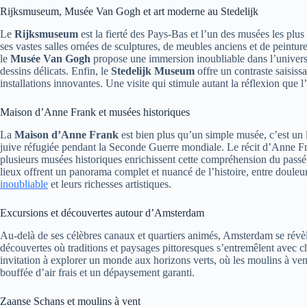
Rijksmuseum, Musée Van Gogh et art moderne au Stedelijk
Le
Rijksmuseum
est la fierté des Pays-Bas et l’un des musées les plu
ses vastes salles ornées de sculptures, de meubles anciens et de peintur
le
Musée Van Gogh
propose une immersion inoubliable dans l’univers 
dessins délicats. Enfin, le
Stedelijk Museum
offre un contraste saisiss
installations innovantes. Une visite qui stimule autant la réflexion que 
Maison d’Anne Frank et musées historiques
La
Maison d’Anne Frank
est bien plus qu’un simple musée, c’est un 
juive réfugiée pendant la Seconde Guerre mondiale. Le récit d’Anne Fra
plusieurs musées historiques enrichissent cette compréhension du pass
lieux offrent un panorama complet et nuancé de l’histoire, entre douleur, 
inoubliable
et leurs richesses artistiques.
Excursions et découvertes autour d’Amsterdam
Au-delà de ses célèbres canaux et quartiers animés, Amsterdam se révè
découvertes où traditions et paysages pittoresques s’entremêlent avec ch
invitation à explorer un monde aux horizons verts, où les moulins à vent
bouffée d’air frais et un dépaysement garanti.
Zaanse Schans et moulins à vent