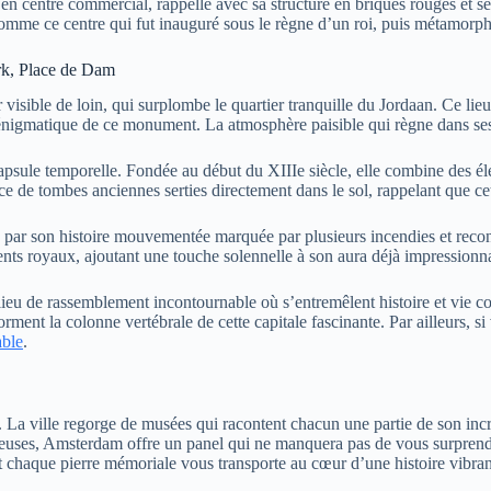
n centre commercial, rappelle avec sa structure en briques rouges et ses 
mme ce centre qui fut inauguré sous le règne d’un roi, puis métamorphos
rk, Place de Dam
r visible de loin, qui surplombe le quartier tranquille du Jordaan. Ce li
énigmatique de ce monument. La atmosphère paisible qui règne dans ses 
 capsule temporelle. Fondée au début du XIIIe siècle, elle combine des 
nce de tombes anciennes serties directement dans le sol, rappelant que ce
 par son histoire mouvementée marquée par plusieurs incendies et recons
ents royaux, ajoutant une touche solennelle à son aura déjà impressionn
u de rassemblement incontournable où s’entremêlent histoire et vie cont
ent la colonne vertébrale de cette capitale fascinante. Par ailleurs, si
able
.
e. La ville regorge de musées qui racontent chacun une partie de son in
acieuses, Amsterdam offre un panel qui ne manquera pas de vous surpren
et chaque pierre mémoriale vous transporte au cœur d’une histoire vibran