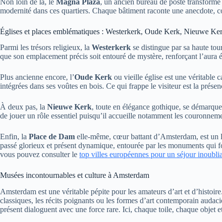
Non loin de là, le
Magna Plaza
, un ancien bureau de poste transformé e
modernité dans ces quartiers. Chaque bâtiment raconte une anecdote, co
Églises et places emblématiques : Westerkerk, Oude Kerk, Nieuwe Ke
Parmi les trésors religieux, la
Westerkerk
se distingue par sa haute tou
que son emplacement précis soit entouré de mystère, renforçant l’aura 
Plus ancienne encore, l’
Oude Kerk
ou vieille église est une véritable
intégrées dans ses voûtes en bois. Ce qui frappe le visiteur est la prése
À deux pas, la
Nieuwe Kerk
, toute en élégance gothique, se démarque
de jouer un rôle essentiel puisqu’il accueille notamment les couronnem
Enfin, la
Place de Dam
elle-même, cœur battant d’Amsterdam, est un lie
passé glorieux et présent dynamique, entourée par les monuments qui form
vous pouvez consulter le
top villes européennes pour un séjour inoubli
Musées incontournables et culture à Amsterdam
Amsterdam est une véritable pépite pour les amateurs d’art et d’histoir
classiques, les récits poignants ou les formes d’art contemporain aud
présent dialoguent avec une force rare. Ici, chaque toile, chaque objet 