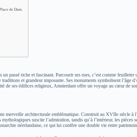
 Place de Dam
 passé riche et fascinant. Parcourir ses rues, c’est comme feuilleter un
 traditions et grandeur imposante. Ses monuments symbolisent l’âge d’or
énité de ses édifices religieux, Amsterdam offre un voyage au cœur de so
e merveille architecturale emblématique. Construit au XVIIe siècle à l’o
mythologiques suscite l’admiration, tandis qu’à l’intérieur, les pièce
monarchie néerlandaise, ce qui lui confère une double vie entre patrimoi