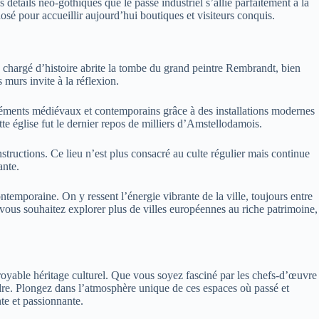
détails néo-gothiques que le passé industriel s’allie parfaitement à la
é pour accueillir aujourd’hui boutiques et visiteurs conquis.
eu chargé d’histoire abrite la tombe du grand peintre Rembrandt, bien
murs invite à la réflexion.
éléments médiévaux et contemporains grâce à des installations modernes
tte église fut le dernier repos de milliers d’Amstellodamois.
tructions. Ce lieu n’est plus consacré au culte régulier mais continue
ante.
emporaine. On y ressent l’énergie vibrante de la ville, toujours entre
 vous souhaitez explorer plus de villes européennes au riche patrimoine,
croyable héritage culturel. Que vous soyez fasciné par les chefs-d’œuvre
dre. Plongez dans l’atmosphère unique de ces espaces où passé et
te et passionnante.