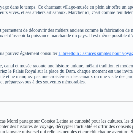
ge dans le temps. Ce charmant village-musée en plein air offre un aper
eurs vives, et ses ateliers artisanaux. Marcher ici, c’est comme feuillete
 et permettent de découvrir des métiers anciens comme la fabrication de
eux et d’asseoir la puissance marchande du pays. Il est même possible d
vous pouvez également consulter
Libreetloin : astuces simples pour voyage
, canal et musée raconte une histoire unique, mêlant tradition et mode
riez le Palais Royal sur la place du Dam, chaque moment est une invitat
iversité et ne manquez pas une croisière sur les canaux ou une visite de
es et préparez-vous à des souvenirs mémorables.
Morel partage sur Corsica Latina sa curiosité pour les cultures, les dest
conter des histoires de voyage, décrypter l’actualité et offrir des conse
 langage universel qui relie les peuples et enrichit chaque aventure. Se