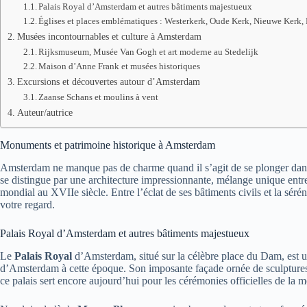
Palais Royal d’Amsterdam et autres bâtiments majestueux
Églises et places emblématiques : Westerkerk, Oude Kerk, Nieuwe Kerk,
Musées incontournables et culture à Amsterdam
Rijksmuseum, Musée Van Gogh et art moderne au Stedelijk
Maison d’Anne Frank et musées historiques
Excursions et découvertes autour d’Amsterdam
Zaanse Schans et moulins à vent
Auteur/autrice
Monuments et patrimoine historique à Amsterdam
Amsterdam ne manque pas de charme quand il s’agit de se plonger dans un
se distingue par une architecture impressionnante, mélange unique entre
mondial au XVIIe siècle. Entre l’éclat de ses bâtiments civils et la sér
votre regard.
Palais Royal d’Amsterdam et autres bâtiments majestueux
Le
Palais Royal
d’Amsterdam, situé sur la célèbre place du Dam, est un
d’Amsterdam à cette époque. Son imposante façade ornée de sculptures 
ce palais sert encore aujourd’hui pour les cérémonies officielles de la 