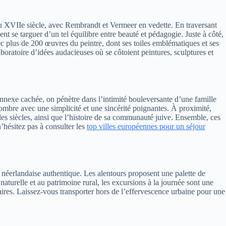
 du XVIIe siècle, avec Rembrandt et Vermeer en vedette. En traversant
nt se targuer d’un tel équilibre entre beauté et pédagogie. Juste à côté,
 plus de 200 œuvres du peintre, dont ses toiles emblématiques et ses
boratoire d’idées audacieuses où se côtoient peintures, sculptures et
annexe cachée, on pénètre dans l’intimité bouleversante d’une famille
mbre avec une simplicité et une sincérité poignantes. À proximité,
s siècles, ainsi que l’histoire de sa communauté juive. Ensemble, ces
n’hésitez pas à consulter les
top villes européennes pour un séjour
néerlandaise authentique. Les alentours proposent une palette de
aturelle et au patrimoine rural, les excursions à la journée sont une
laires. Laissez-vous transporter hors de l’effervescence urbaine pour une