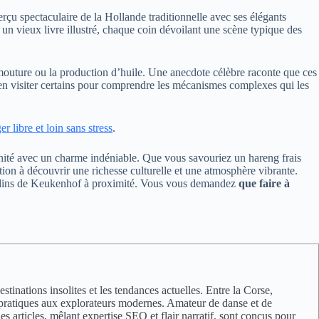
çu spectaculaire de la Hollande traditionnelle avec ses élégants
r un vieux livre illustré, chaque coin dévoilant une scène typique des
 mouture ou la production d’huile. Une anecdote célèbre raconte que ces
’en visiter certains pour comprendre les mécanismes complexes qui les
r libre et loin sans stress
.
rnité avec un charme indéniable. Que vous savouriez un hareng frais
ion à découvrir une richesse culturelle et une atmosphère vibrante.
s jardins de Keukenhof à proximité. Vous vous demandez
que faire à
inations insolites et les tendances actuelles. Entre la Corse,
ils pratiques aux explorateurs modernes. Amateur de danse et de
s articles, mêlant expertise SEO et flair narratif, sont conçus pour