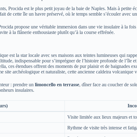
s, Procida est le plus petit joyau de la baie de Naples. Mais à petite 
fait de cette île un havre préservé, où le temps semble s’écouler avec
rocida propose une véritable immersion dans une vie insulaire à la fois 
vite à la flânerie enthousiaste plutôt qu’à la course effrénée.
que est la star locale avec ses maisons aux teintes lumineuses qui rappell
ltitude, indispensable pour s’imprégner de l’histoire profonde de l’île 
ella, ces étendues offrent des moments de pur plaisir et de baignades ex
site archéologique et naturaliste, cette ancienne caldeira volcanique
enteur : prendre un
limoncello en terrasse
, dîner face au coucher de sol
onheurs insulaires.
urs)
Inco
Visite limitée aux lieux majeurs et to
Rythme de visite très intense et fatig