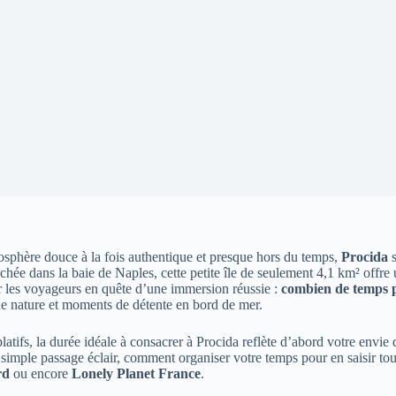
mosphère douce à la fois authentique et presque hors du temps,
Procida
s
chée dans la baie de Naples, cette petite île de seulement 4,1 km² offre 
our les voyageurs en quête d’une immersion réussie :
combien de temps p
eine nature et moments de détente en bord de mer.
tifs, la durée idéale à consacrer à Procida reflète d’abord votre envie
n simple passage éclair, comment organiser votre temps pour en saisir to
rd
ou encore
Lonely Planet France
.