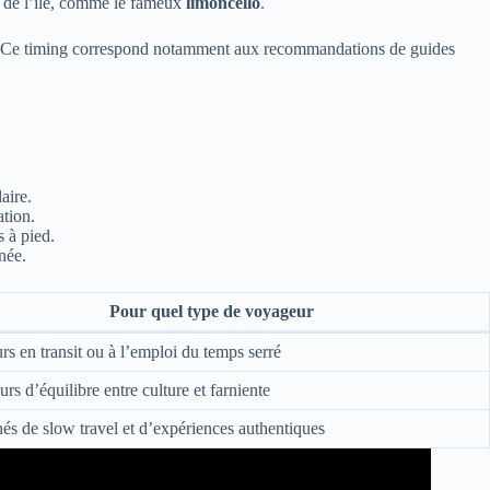
re de l’île, comme le fameux
limoncello
.
it. Ce timing correspond notamment aux recommandations de guides
aire.
ation.
s à pied.
née.
Pour quel type de voyageur
s en transit ou à l’emploi du temps serré
rs d’équilibre entre culture et farniente
és de slow travel et d’expériences authentiques