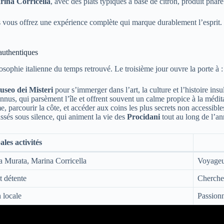
ina Corricella
, avec des plats typiques à base de citron, produit pha
us vous offrez une expérience complète qui marque durablement l’espr
 authentiques
sophie italienne du temps retrouvé. Le troisième jour ouvre la porte à :
seo dei Misteri
pour s’immerger dans l’art, la culture et l’histoire insul
nnus, qui parsèment l’île et offrent souvent un calme propice à la médit
, parcourir la côte, et accéder aux coins les plus secrets non accessible
assés sous silence, qui animent la vie des
Procidani
tout au long de l’an
ales activités
ra Murata, Marina Corricella
Voyageur
t détente
Chercheu
 locale
Passionn