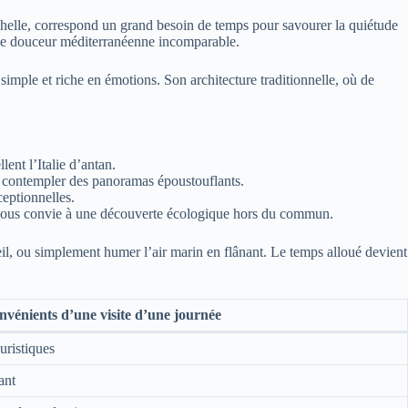
échelle, correspond un grand besoin de temps pour savourer la quiétude
 une douceur méditerranéenne incomparable.
simple et riche en émotions. Son architecture traditionnelle, où de
ent l’Italie d’antan.
et contempler des panoramas époustouflants.
ceptionnelles.
 vous convie à une découverte écologique hors du commun.
eil, ou simplement humer l’air marin en flânant. Le temps alloué devient
nvénients d’une visite d’une journée
uristiques
ant