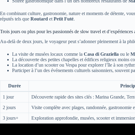
Soirée gastronomique dans l’un des nombreux restaurants de
Mar
En combinant culture, gastronomie, nature et moments de détente, vo
réputés tels que
Routard
et
Petit Futé
.
Trois jours ou plus pour les passionnés de slow travel et d’expériences
Au-delà de deux jours, le voyageur peut s’adonner pleinement à la philo
La visite de musées locaux comme la
Casa di Graziella
ou le
Mu
La découverte des petites chapelles et édifices religieux moins co
La location d’un scooter ou Vespa pour explorer l’île à son rythme
Participer à l’un des événements culturels saisonniers, souvent p
Durée
Princip
1 jour
Découverte rapide des sites clés : Marina Grande, Ter
2 jours
Visite complète avec plages, randonnée, gastronomie e
3 jours+
Exploration approfondie, musées, scooter et immersion