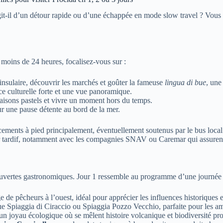
it-il d’un détour rapide ou d’une échappée en mode slow travel ? Vous p
.
moins de 24 heures, focalisez-vous sur :
insulaire, découvrir les marchés et goûter la fameuse
lingua di bue
, une
ce culturelle forte et une vue panoramique.
isons pastels et vivre un moment hors du temps.
ur une pause détente au bord de la mer.
nts à pied principalement, éventuellement soutenus par le bus local. Il 
tour tardif, notamment avec les compagnies SNAV ou Caremar qui assurent
écouvertes gastronomiques. Jour 1 ressemble au programme d’une journée r
e de pêcheurs à l’ouest, idéal pour apprécier les influences historiques 
que Spiaggia di Ciraccio ou Spiaggia Pozzo Vecchio, parfaite pour les a
un joyau écologique où se mêlent histoire volcanique et biodiversité pr