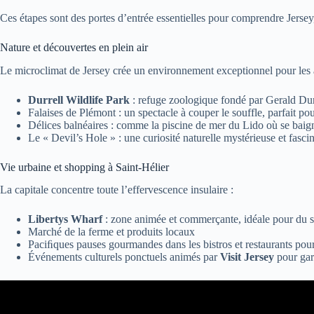
Ces étapes sont des portes d’entrée essentielles pour comprendre Jersey,
Nature et découvertes en plein air
Le microclimat de Jersey crée un environnement exceptionnel pour les amo
Durrell Wildlife Park
: refuge zoologique fondé par Gerald Durr
Falaises de Plémont : un spectacle à couper le souffle, parfait po
Délices balnéaires : comme la piscine de mer du Lido où se baign
Le « Devil’s Hole » : une curiosité naturelle mystérieuse et fasci
Vie urbaine et shopping à Saint-Hélier
La capitale concentre toute l’effervescence insulaire :
Libertys Wharf
: zone animée et commerçante, idéale pour du s
Marché de la ferme et produits locaux
Paciﬁques pauses gourmandes dans les bistros et restaurants pou
Événements culturels ponctuels animés par
Visit Jersey
pour gard