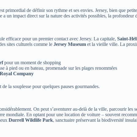
 est primordial de définir son rythme et ses envies. Jersey, bien que petit
e a un impact direct sur la nature des activités possibles, la profondeur
le efficace pour un premier contact avec Jersey. La capitale,
Saint-Hél
des sites culturels comme le
Jersey Museum
et la vieille ville. La pr
rf
pour un moment de shopping
sse à pied ou en bateau, promenade sur les plages renommées
 Royal Company
ant de la souplesse pour quelques pauses gourmandes.
nsidérablement. On peut s’aventurer au-delà de la ville, parcourir les se
e mondiale. En optant pour une location de voiture – souvent recommand
ameux
Durrell Wildlife Park
, sanctuaire préservant la biodiversité insula