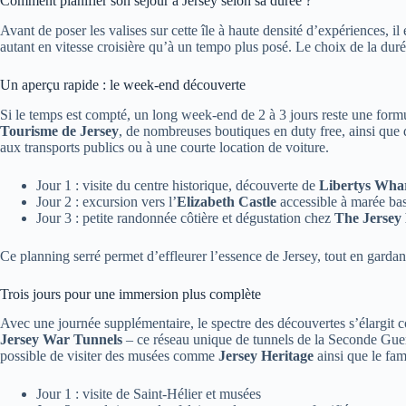
Comment planifier son séjour à Jersey selon sa durée ?
Avant de poser les valises sur cette île à haute densité d’expériences, il
autant en vitesse croisière qu’à un tempo plus posé. Le choix de la duré
Un aperçu rapide : le week-end découverte
Si le temps est compté, un long week-end de 2 à 3 jours reste une formu
Tourisme de Jersey
, de nombreuses boutiques en duty free, ainsi que 
aux transports publics ou à une courte location de voiture.
Jour 1 : visite du centre historique, découverte de
Libertys Wha
Jour 2 : excursion vers l’
Elizabeth Castle
accessible à marée ba
Jour 3 : petite randonnée côtière et dégustation chez
The Jersey
Ce planning serré permet d’effleurer l’essence de Jersey, tout en gard
Trois jours pour une immersion plus complète
Avec une journée supplémentaire, le spectre des découvertes s’élargit co
Jersey War Tunnels
– ce réseau unique de tunnels de la Seconde Guerr
possible de visiter des musées comme
Jersey Heritage
ainsi que le f
Jour 1 : visite de Saint-Hélier et musées