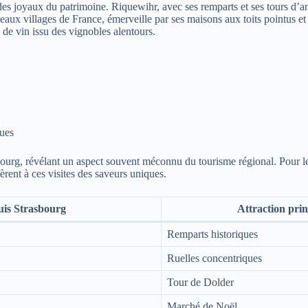
es joyaux du patrimoine. Riquewihr, avec ses remparts et ses tours d’a
 beaux villages de France, émerveille par ses maisons aux toits pointus 
 de vin issu des vignobles alentours.
ques
urg, révélant un aspect souvent méconnu du tourisme régional. Pour les 
èrent à ces visites des saveurs uniques.
uis Strasbourg
Attraction prin
Remparts historiques
Ruelles concentriques
Tour de Dolder
Marché de Noël