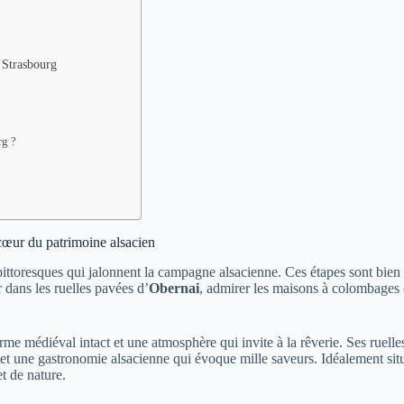
e Strasbourg
rg ?
 cœur du patrimoine alsacien
ittoresques qui jalonnent la campagne alsacienne. Ces étapes sont bien p
r dans les ruelles pavées d’
Obernai
, admirer les maisons à colombages c
rme médiéval intact et une atmosphère qui invite à la rêverie. Ses ruell
s et une gastronomie alsacienne qui évoque mille saveurs. Idéalement sit
t de nature.