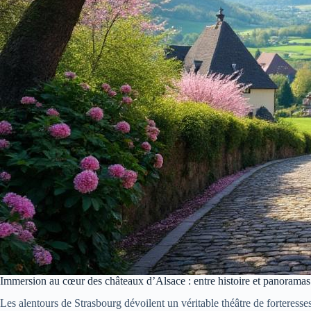
Immersion au cœur des châteaux d’Alsace : entre histoire et panoramas
Les alentours de Strasbourg dévoilent un véritable théâtre de forteress