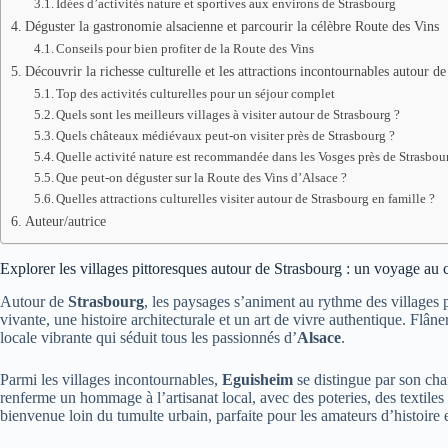
Idées d’activités nature et sportives aux environs de Strasbourg
Déguster la gastronomie alsacienne et parcourir la célèbre Route des Vins
Conseils pour bien profiter de la Route des Vins
Découvrir la richesse culturelle et les attractions incontournables autour d
Top des activités culturelles pour un séjour complet
Quels sont les meilleurs villages à visiter autour de Strasbourg ?
Quels châteaux médiévaux peut-on visiter près de Strasbourg ?
Quelle activité nature est recommandée dans les Vosges près de Strasbou
Que peut-on déguster sur la Route des Vins d’Alsace ?
Quelles attractions culturelles visiter autour de Strasbourg en famille ?
Auteur/autrice
Explorer les villages pittoresques autour de Strasbourg : un voyage au
Autour de
Strasbourg
, les paysages s’animent au rythme des villages p
vivante, une histoire architecturale et un art de vivre authentique. Flâne
locale vibrante qui séduit tous les passionnés d’
Alsace
.
Parmi les villages incontournables,
Eguisheim
se distingue par son cha
renferme un hommage à l’artisanat local, avec des poteries, des textile
bienvenue loin du tumulte urbain, parfaite pour les amateurs d’histoire e