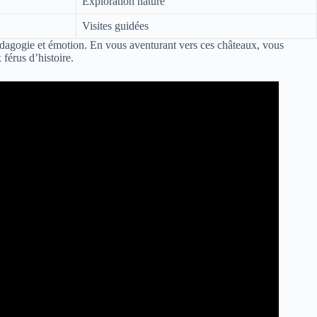
Exploration nature
Visites guidées
pédagogie et émotion. En vous aventurant vers ces châteaux, vous
 férus d’histoire.