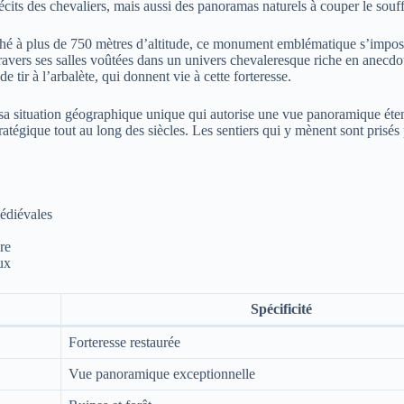
cits des chevaliers, mais aussi des panoramas naturels à couper le souff
hé à plus de 750 mètres d’altitude, ce monument emblématique s’impose
ravers ses salles voûtées dans un univers chevaleresque riche en anecdotes
 tir à l’arbalète, qui donnent vie à cette forteresse.
sa situation géographique unique qui autorise une vue panoramique éten
ratégique tout au long des siècles. Les sentiers qui y mènent sont prisé
édiévales
re
eux
Spécificité
Forteresse restaurée
Vue panoramique exceptionnelle