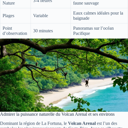
3-4 heures
Nature
faune sauvage
Eaux calmes idéales pour la
Plages
Variable
baignade
Point
Panoramas sur l’océan
30 minutes
d’observation
Pacifique
Admirer la puissance naturelle du Volcan Arenal et ses environs
Dominant la région de La Fortuna, le
Volcan Arenal
est l’un des