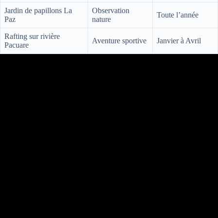
Jardin de papillons La
Observation
Toute l’année
Paz
nature
Rafting sur rivière
Aventure sportive
Janvier à Avril
Pacuare