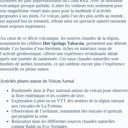
symboles les plus impressionnants du Costa Rica. Avec sa silhouette
volcanique presque parfaite, il attire les visiteurs non seulement pour
son magnétisme visuel mais aussi pour la multitude d’activités
proposées à ses pieds. Ce volcan, jadis l’un des plus actifs au monde,
est aujourd’hui en sommeil, offrant ainsi un spectacle naturel rassurant
mais toujours majestueux.
Au cœur de ce décor volcanique, les sources chaudes de la région,
notamment les célèbres
Hot Springs Tabacón
, permettent une détente
totale. Ces bassins d’eau thermale, riches en minéraux issus de
l’activité géothermique, offrent une expérience revitalisante idéale
après une journée de randonnée. Ces eaux chaudes naturelles sont
bordées de jardins luxuriants, ce qui sublime encore plus l’expérience
sensorielle en pleine nature.
Activités phares autour du Volcan Arenal
Randonnée dans le Parc national autour du volcan pour observer
la flore endémique et les coulées de lave.
Exploration à pied ou en VTT des sentiers de la région menant
aux cascades de La Fortuna.
Observation de l’avifaune, notamment des toucans et quetzals
qui peuplent la zone.
Relaxation dans les différentes sources chaudes naturelles
comme Baldi ou Eco Termales.