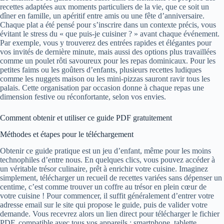
recettes adaptées aux moments particuliers de la vie, que ce soit un
dîner en famille, un apéritif entre amis ou une fête d’anniversaire.
Chaque plat a été pensé pour s’inscrire dans un contexte précis, vous
évitant le stress du « que puis-je cuisiner ? » avant chaque événement.
Par exemple, vous y trouverez des entrées rapides et élégantes pour
vos invités de dernière minute, mais aussi des options plus travaillées
comme un poulet rôti savoureux pour les repas dominicaux. Pour les
petites faims ou les goûters d’enfants, plusieurs recettes ludiques
comme les nuggets maison ou les mini-pizzas sauront ravir tous les
palais. Cette organisation par occasion donne à chaque repas une
dimension festive ou réconfortante, selon vos envies.
Comment obtenir et utiliser ce guide PDF gratuitement
Méthodes et étapes pour le téléchargement
Obtenir ce guide pratique est un jeu d’enfant, même pour les moins
technophiles d’entre nous. En quelques clics, vous pouvez accéder à
un véritable trésor culinaire, prêt à enrichir votre cuisine. Imaginez
simplement, télécharger un recueil de recettes variées sans dépenser un
centime, c’est comme trouver un coffre au trésor en plein cœur de
votre cuisine ! Pour commencer, il suffit généralement d’entrer votre
adresse email sur le site qui propose le guide, puis de valider votre
demande. Vous recevrez alors un lien direct pour télécharger le fichier
PDF, compatible avec tous vos appareils : smartphone, tablette,