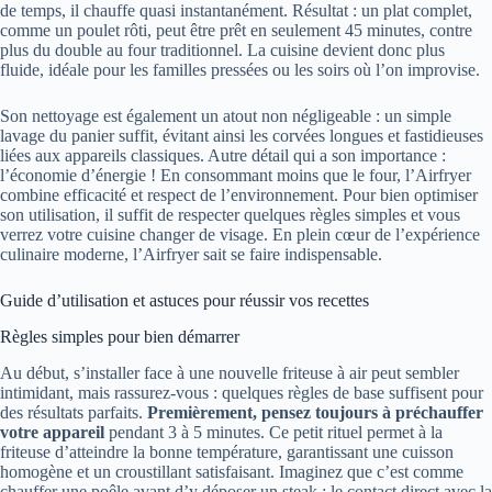
de temps, il chauffe quasi instantanément. Résultat : un plat complet,
comme un poulet rôti, peut être prêt en seulement 45 minutes, contre
plus du double au four traditionnel. La cuisine devient donc plus
fluide, idéale pour les familles pressées ou les soirs où l’on improvise.
Son nettoyage est également un atout non négligeable : un simple
lavage du panier suffit, évitant ainsi les corvées longues et fastidieuses
liées aux appareils classiques. Autre détail qui a son importance :
l’économie d’énergie ! En consommant moins que le four, l’Airfryer
combine efficacité et respect de l’environnement. Pour bien optimiser
son utilisation, il suffit de respecter quelques règles simples et vous
verrez votre cuisine changer de visage. En plein cœur de l’expérience
culinaire moderne, l’Airfryer sait se faire indispensable.
Guide d’utilisation et astuces pour réussir vos recettes
Règles simples pour bien démarrer
Au début, s’installer face à une nouvelle friteuse à air peut sembler
intimidant, mais rassurez-vous : quelques règles de base suffisent pour
des résultats parfaits.
Premièrement, pensez toujours à préchauffer
votre appareil
pendant 3 à 5 minutes. Ce petit rituel permet à la
friteuse d’atteindre la bonne température, garantissant une cuisson
homogène et un croustillant satisfaisant. Imaginez que c’est comme
chauffer une poêle avant d’y déposer un steak : le contact direct avec la