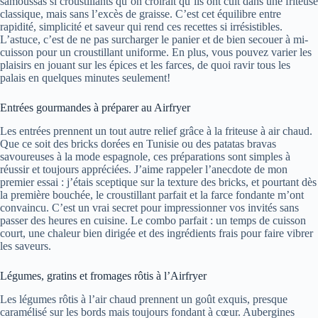
samoussas si croustillants qu’on croirait qu’ils ont cuit dans une friteuse
classique, mais sans l’excès de graisse. C’est cet équilibre entre
rapidité, simplicité et saveur qui rend ces recettes si irrésistibles.
L’astuce, c’est de ne pas surcharger le panier et de bien secouer à mi-
cuisson pour un croustillant uniforme. En plus, vous pouvez varier les
plaisirs en jouant sur les épices et les farces, de quoi ravir tous les
palais en quelques minutes seulement!
Entrées gourmandes à préparer au Airfryer
Les entrées prennent un tout autre relief grâce à la friteuse à air chaud.
Que ce soit des bricks dorées en Tunisie ou des patatas bravas
savoureuses à la mode espagnole, ces préparations sont simples à
réussir et toujours appréciées. J’aime rappeler l’anecdote de mon
premier essai : j’étais sceptique sur la texture des bricks, et pourtant dès
la première bouchée, le croustillant parfait et la farce fondante m’ont
convaincu. C’est un vrai secret pour impressionner vos invités sans
passer des heures en cuisine. Le combo parfait : un temps de cuisson
court, une chaleur bien dirigée et des ingrédients frais pour faire vibrer
les saveurs.
Légumes, gratins et fromages rôtis à l’Airfryer
Les légumes rôtis à l’air chaud prennent un goût exquis, presque
caramélisé sur les bords mais toujours fondant à cœur. Aubergines