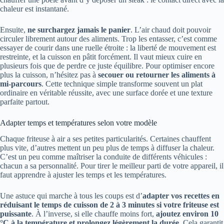
chaleur est instantané.
Ensuite,
ne surchargez jamais le panier
. L’air chaud doit pouvoir
circuler librement autour des aliments. Trop les entasser, c’est comme
essayer de courir dans une ruelle étroite : la liberté de mouvement est
restreinte, et la cuisson en pâtit forcément. Il vaut mieux cuire en
plusieurs fois que de perdre ce juste équilibre. Pour optimiser encore
plus la cuisson, n’hésitez pas à
secouer ou retourner les aliments à
mi-parcours
. Cette technique simple transforme souvent un plat
ordinaire en véritable réussite, avec une surface dorée et une texture
parfaite partout.
Adapter temps et températures selon votre modèle
Chaque friteuse à air a ses petites particularités. Certaines chauffent
plus vite, d’autres mettent un peu plus de temps à diffuser la chaleur.
C’est un peu comme maîtriser la conduite de différents véhicules :
chacun a sa personnalité. Pour tirer le meilleur parti de votre appareil, il
faut apprendre à ajuster les temps et les températures.
Une astuce qui marche à tous les coups est d’
adapter vos recettes en
réduisant le temps de cuisson de 2 à 3 minutes si votre friteuse est
puissante
. À l’inverse, si elle chauffe moins fort,
ajoutez environ 10
°C à la température et prolongez légèrement la durée
. Cela garantit