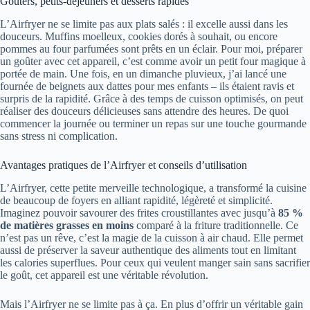
Goûters, petits-déjeuners et desserts rapides
L’Airfryer ne se limite pas aux plats salés : il excelle aussi dans les
douceurs. Muffins moelleux, cookies dorés à souhait, ou encore
pommes au four parfumées sont prêts en un éclair. Pour moi, préparer
un goûter avec cet appareil, c’est comme avoir un petit four magique à
portée de main. Une fois, en un dimanche pluvieux, j’ai lancé une
fournée de beignets aux dattes pour mes enfants – ils étaient ravis et
surpris de la rapidité. Grâce à des temps de cuisson optimisés, on peut
réaliser des douceurs délicieuses sans attendre des heures. De quoi
commencer la journée ou terminer un repas sur une touche gourmande
sans stress ni complication.
Avantages pratiques de l’Airfryer et conseils d’utilisation
L’Airfryer, cette petite merveille technologique, a transformé la cuisine
de beaucoup de foyers en alliant rapidité, légèreté et simplicité.
Imaginez pouvoir savourer des frites croustillantes avec jusqu’à
85 %
de matières grasses en moins
comparé à la friture traditionnelle. Ce
n’est pas un rêve, c’est la magie de la cuisson à air chaud. Elle permet
aussi de préserver la saveur authentique des aliments tout en limitant
les calories superflues. Pour ceux qui veulent manger sain sans sacrifier
le goût, cet appareil est une véritable révolution.
Mais l’Airfryer ne se limite pas à ça. En plus d’offrir un véritable gain