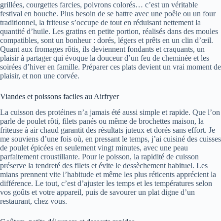
grillées, courgettes farcies, poivrons colorés… c’est un véritable
festival en bouche. Plus besoin de se battre avec une poêle ou un four
traditionnel, la friteuse s’occupe de tout en réduisant nettement la
quantité d’huile. Les gratins en petite portion, réalisés dans des moules
compatibles, sont un bonheur : dorés, légers et prêts en un clin d’œil.
Quant aux fromages rôtis, ils deviennent fondants et craquants, un
plaisir à partager qui évoque la douceur d’un feu de cheminée et les
soirées d’hiver en famille. Préparer ces plats devient un vrai moment de
plaisir, et non une corvée.
Viandes et poissons faciles au Airfryer
La cuisson des protéines n’a jamais été aussi simple et rapide. Que l’on
parle de poulet rôti, filets panés ou même de brochettes maison, la
friteuse à air chaud garantit des résultats juteux et dorés sans effort. Je
me souviens d’une fois où, en pressant le temps, j’ai cuisiné des cuisses
de poulet épicées en seulement vingt minutes, avec une peau
parfaitement croustillante. Pour le poisson, la rapidité de cuisson
préserve la tendreté des filets et évite le dessèchement habituel. Les
mians prennent vite l’habitude et même les plus réticents apprécient la
différence. Le tout, c’est d’ajuster les temps et les températures selon
vos goûts et votre appareil, puis de savourer un plat digne d’un
restaurant, chez vous.