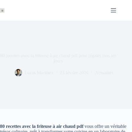
Passer
au
contenu
80 recettes avec la friteuse à air chaud pdf pour régaler tous les
jours
Lucas Martinez
23 février 2026
Actualités
80 recettes avec la friteuse à air chaud pdf
vous offre un véritable
trésor culinaire, prêt à transformer votre cuisine en un laboratoire de