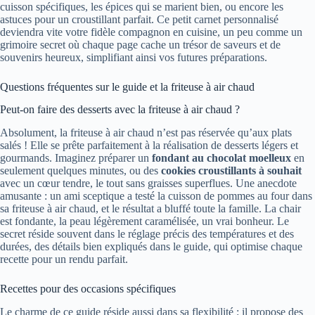
cuisson spécifiques, les épices qui se marient bien, ou encore les
astuces pour un croustillant parfait. Ce petit carnet personnalisé
deviendra vite votre fidèle compagnon en cuisine, un peu comme un
grimoire secret où chaque page cache un trésor de saveurs et de
souvenirs heureux, simplifiant ainsi vos futures préparations.
Questions fréquentes sur le guide et la friteuse à air chaud
Peut-on faire des desserts avec la friteuse à air chaud ?
Absolument, la friteuse à air chaud n’est pas réservée qu’aux plats
salés ! Elle se prête parfaitement à la réalisation de desserts légers et
gourmands. Imaginez préparer un
fondant au chocolat moelleux
en
seulement quelques minutes, ou des
cookies croustillants à souhait
avec un cœur tendre, le tout sans graisses superflues. Une anecdote
amusante : un ami sceptique a testé la cuisson de pommes au four dans
sa friteuse à air chaud, et le résultat a bluffé toute la famille. La chair
est fondante, la peau légèrement caramélisée, un vrai bonheur. Le
secret réside souvent dans le réglage précis des températures et des
durées, des détails bien expliqués dans le guide, qui optimise chaque
recette pour un rendu parfait.
Recettes pour des occasions spécifiques
Le charme de ce guide réside aussi dans sa flexibilité : il propose des