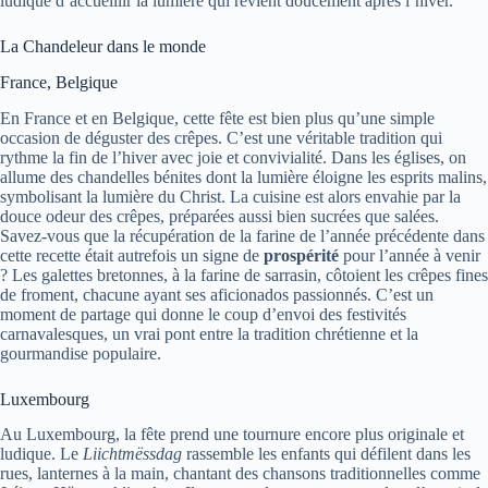
ludique d’accueillir la lumière qui revient doucement après l’hiver.
La Chandeleur dans le monde
France, Belgique
En France et en Belgique, cette fête est bien plus qu’une simple
occasion de déguster des crêpes. C’est une véritable tradition qui
rythme la fin de l’hiver avec joie et convivialité. Dans les églises, on
allume des chandelles bénites dont la lumière éloigne les esprits malins,
symbolisant la lumière du Christ. La cuisine est alors envahie par la
douce odeur des crêpes, préparées aussi bien sucrées que salées.
Savez-vous que la récupération de la farine de l’année précédente dans
cette recette était autrefois un signe de
prospérité
pour l’année à venir
? Les galettes bretonnes, à la farine de sarrasin, côtoient les crêpes fines
de froment, chacune ayant ses aficionados passionnés. C’est un
moment de partage qui donne le coup d’envoi des festivités
carnavalesques, un vrai pont entre la tradition chrétienne et la
gourmandise populaire.
Luxembourg
Au Luxembourg, la fête prend une tournure encore plus originale et
ludique. Le
Liichtmëssdag
rassemble les enfants qui défilent dans les
rues, lanternes à la main, chantant des chansons traditionnelles comme