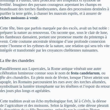
hommage à
Faunus
, dieu protecteur des troupeaux et symbole de
fertilité. Imaginez des paysans courageux arpentant les champs en
brandissant des torches flamboyantes, dans des processions destinées à
purifier la terre gelée, à chasser les mauvais esprits, et à assurer de
riches moissons à venir
.
Cette fête, bien que parfois marquée par des excès, avait un but noble :
préparer la nature au renouveau. On raconte que, sous le clair de lune,
les flambeaux dansaient, portant une promesse muette du printemps à
venir. Cette coutume ancestrale témoigne d’une profonde connexion
entre l’homme et les rythmes de la nature, une relation qui sera très vite
intégrée et transformée par les croyances chrétiennes naissantes.
La fête des chandelles
Parallèlement aux Lupercales, la Rome antique vénérait une autre
célébration lumineuse connue sous le nom de
festa candelarum
, ou
fête des chandelles
. En plein mois de février, lorsque l’hiver atteint son
apogée, les Romains parcouraient les rues avec des torches allumées,
symbolisant la lumière triomphante sur les ténèbres et l’espoir du retour
des jours plus longs et agréables.
Cette tradition avait un écho mythologique fort, lié à
Cérès
, la déesse
de l’agriculture et des moissons. Selon la légende, cette déesse pleurait
la disparition de sa fille Proserpine, enlevée par le sombre Pluton.