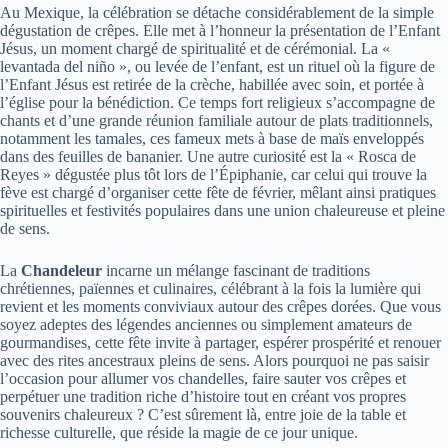
Au Mexique, la célébration se détache considérablement de la simple
dégustation de crêpes. Elle met à l’honneur la présentation de l’Enfant
Jésus, un moment chargé de spiritualité et de cérémonial. La «
levantada del niño », ou levée de l’enfant, est un rituel où la figure de
l’Enfant Jésus est retirée de la crèche, habillée avec soin, et portée à
l’église pour la bénédiction. Ce temps fort religieux s’accompagne de
chants et d’une grande réunion familiale autour de plats traditionnels,
notamment les tamales, ces fameux mets à base de maïs enveloppés
dans des feuilles de bananier. Une autre curiosité est la « Rosca de
Reyes » dégustée plus tôt lors de l’Épiphanie, car celui qui trouve la
fève est chargé d’organiser cette fête de février, mêlant ainsi pratiques
spirituelles et festivités populaires dans une union chaleureuse et pleine
de sens.
La
Chandeleur
incarne un mélange fascinant de traditions
chrétiennes, païennes et culinaires, célébrant à la fois la lumière qui
revient et les moments conviviaux autour des crêpes dorées. Que vous
soyez adeptes des légendes anciennes ou simplement amateurs de
gourmandises, cette fête invite à partager, espérer prospérité et renouer
avec des rites ancestraux pleins de sens. Alors pourquoi ne pas saisir
l’occasion pour allumer vos chandelles, faire sauter vos crêpes et
perpétuer une tradition riche d’histoire tout en créant vos propres
souvenirs chaleureux ? C’est sûrement là, entre joie de la table et
richesse culturelle, que réside la magie de ce jour unique.