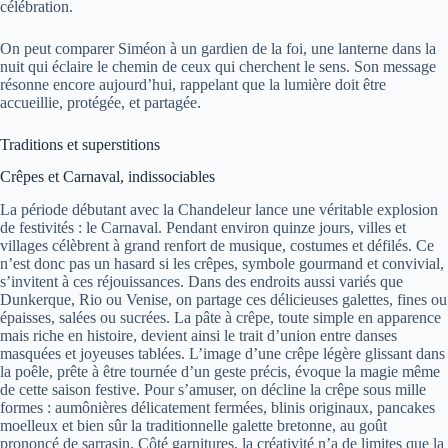
célébration.
On peut comparer Siméon à un gardien de la foi, une lanterne dans la
nuit qui éclaire le chemin de ceux qui cherchent le sens. Son message
résonne encore aujourd’hui, rappelant que la lumière doit être
accueillie, protégée, et partagée.
Traditions et superstitions
Crêpes et Carnaval, indissociables
La période débutant avec la Chandeleur lance une véritable explosion
de festivités : le Carnaval. Pendant environ quinze jours, villes et
villages célèbrent à grand renfort de musique, costumes et défilés. Ce
n’est donc pas un hasard si les crêpes, symbole gourmand et convivial,
s’invitent à ces réjouissances. Dans des endroits aussi variés que
Dunkerque, Rio ou Venise, on partage ces délicieuses galettes, fines ou
épaisses, salées ou sucrées. La pâte à crêpe, toute simple en apparence
mais riche en histoire, devient ainsi le trait d’union entre danses
masquées et joyeuses tablées. L’image d’une crêpe légère glissant dans
la poêle, prête à être tournée d’un geste précis, évoque la magie même
de cette saison festive. Pour s’amuser, on décline la crêpe sous mille
formes : aumônières délicatement fermées, blinis originaux, pancakes
moelleux et bien sûr la traditionnelle galette bretonne, au goût
prononcé de sarrasin. Côté garnitures, la créativité n’a de limites que la