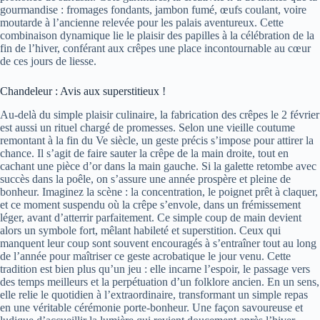
gourmandise : fromages fondants, jambon fumé, œufs coulant, voire
moutarde à l’ancienne relevée pour les palais aventureux. Cette
combinaison dynamique lie le plaisir des papilles à la célébration de la
fin de l’hiver, conférant aux crêpes une place incontournable au cœur
de ces jours de liesse.
Chandeleur : Avis aux superstitieux !
Au-delà du simple plaisir culinaire, la fabrication des crêpes le 2 février
est aussi un rituel chargé de promesses. Selon une vieille coutume
remontant à la fin du Ve siècle, un geste précis s’impose pour attirer la
chance. Il s’agit de faire sauter la crêpe de la main droite, tout en
cachant une pièce d’or dans la main gauche. Si la galette retombe avec
succès dans la poêle, on s’assure une année prospère et pleine de
bonheur. Imaginez la scène : la concentration, le poignet prêt à claquer,
et ce moment suspendu où la crêpe s’envole, dans un frémissement
léger, avant d’atterrir parfaitement. Ce simple coup de main devient
alors un symbole fort, mêlant habileté et superstition. Ceux qui
manquent leur coup sont souvent encouragés à s’entraîner tout au long
de l’année pour maîtriser ce geste acrobatique le jour venu. Cette
tradition est bien plus qu’un jeu : elle incarne l’espoir, le passage vers
des temps meilleurs et la perpétuation d’un folklore ancien. En un sens,
elle relie le quotidien à l’extraordinaire, transformant un simple repas
en une véritable cérémonie porte-bonheur. Une façon savoureuse et